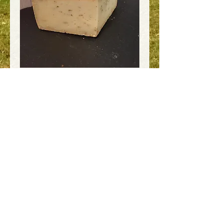
Schabz'ger Schaf
200g
Preis
7,80 €
3,90 €
/
100g
3,90 €
inkl. MwSt.
pro
100
Gramm
Nicht verfügbar
Unser Klein-Eichener Schafkäse mit
würzigem Schabzigerklee. Eine tolle