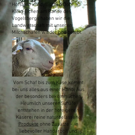
Hofstelle im idyllischen Dorf
Klein-Eichen am Rande des
Vogelsbergs haben wir die
Landwirtschaft mit unseren
Milchschafen wieder neu belebt.
Vom Schaf bis zum Käse kommt
bei uns alles aus einer Hand! Aus
der besonders bekömmlichen
Heumilch unserer Schafe
entstehen in der hofeigenen
Käserei reine naturbelassene
Produkte
ohne Zusätze - in
liebevoller Handarbeit und